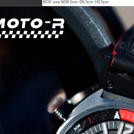
BOX size:W28.5cm･D6.5cm･H3.5cm