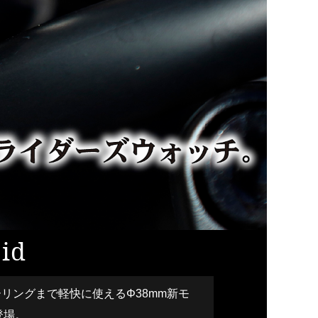
id
ーリングまで軽快に使えるΦ38mm新モ
登場。