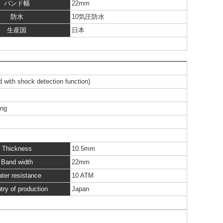
バンド幅
22mm
防水
10気圧防水
生産国
日本
with shock detection function)
ing
Thickness
10.5mm
Band width
22mm
ter resistance
10 ATM
try of production
Japan