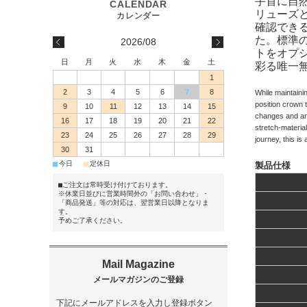
手首に自
リューズと
確認でき
た。標準
2026/08
トをオプ
日
月
火
水
木
金
土
彩る唯一
1
2
3
4
5
6
7
8
While maintaini
position crown 
9
10
11
12
13
14
15
changes and an i
16
17
18
19
20
21
22
stretch-materia
23
24
25
26
27
28
29
journey, this i
30
31
■
■
今日
定休日
製品仕様
■ご注文は常時受け付けております。
※休業日並びに営業時間外の「お問い合わせ」・
「商品発送」等の対応は、翌営業日以降となりま
す。
予めご了承ください。
下記にメールアドレスを入力し登録ボタン