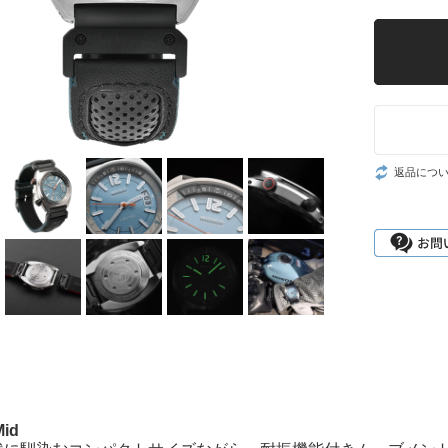
返品につ
id