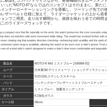
然に馴染むコンパクトサイズながら、耐振機能付きムーブメン
いった“MOTO-R”ならではのコンセプトはそのままに。新
るインナーローテーションリングを搭載し、ツーリング先での
のレザーベルト仕様に加えて、ライダージャケットの上から装
ションでご用意。走り出す瞬間から、旅路を味わう全ての時間
無二のライダーズウォッチです。
ng a compact size that fits naturally on the wrist, the watch preserves the core concepts 
that does not interfere with wrist movement while riding. The model has evolved further with n
nner rotating ring that enables direction checking—enhancing both usability and the spirit of a
l extension nylon strap is available, allowing the watch to be worn over a rider’s jacket. Fr
s a one-of-a-kind rider’s watch designed to make a rider’s time more comfortable and enjoyable
製品名
MOTO-R Mid ミストブルー [S808M-02]
ムーブ
日本製3針デイトクォーツ（ショックディテクショ
ケース
SUS316Lステンレススチール
バンド
パンチングカーフレザー＋ミストブルーステッチ
ダイアル
ミストブルー、強蓄光インデックス
ガラス
K1強化ガラス
ケース径
38mm