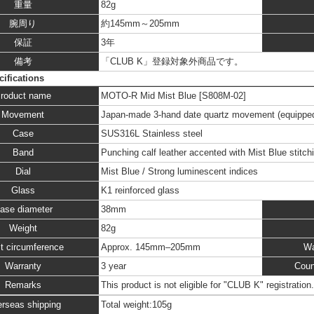
重量
82g
腕周り
約145mm～205mm
保証
3年
備考
「CLUB K」登録対象外商品です。
ifications
roduct name
MOTO-R Mid Mist Blue [S808M-02]
Movement
Japan-made 3-hand date quartz movement (equipped 
Case
SUS316L Stainless steel
Band
Punching calf leather accented with Mist Blue stitch
Dial
Mist Blue / Strong luminescent indices
Glass
K1 reinforced glass
ase diameter
38mm
Weight
82g
t circumference
Approx. 145mm–205mm
Wa
Warranty
3 year
Coun
Remarks
This product is not eligible for "CLUB K" registration.
rseas shipping
Total weight:105g