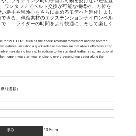
トや、ライディング時の手首の可動を妨げない逆位置
たに、ワンタッチでベルト交換が可能な機構や、方位を
使い勝手や冒険心をさらに高めるモデへと進化しまし
着できる、伸縮素材のエクステンションナイロンベル
まで――ライダーの時間をより快適に、そして楽しく
unique to “MOTO-R”, such as the shock-resistant movement and the reverse-
ew features, including a quick-release mechanism that allows effortless strap
dventure during touring. In addition to the standard leather strap, an optional
om the moment you start your engine to every second you savor along the
.
ン機能搭載）
厚み
10.5mm